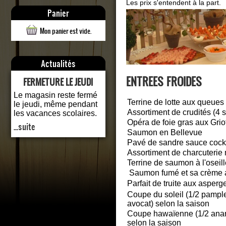
Les prix s'entendent à la part.
Panier
Mon panier est vide.
Actualités
ENTREES FROIDES
FERMETURE LE JEUDI
Le magasin reste fermé
Terrine de lotte aux queues
le jeudi, même pendant
Assortiment de crudités (4 s
les vacances scolaires.
Opéra de foie gras aux Grio
...suite
Saumon en Bellevue
Pavé de sandre sauce cockt
Assortiment de charcuterie
Terrine de saumon à l'oseill
Saumon fumé et sa crème a
Parfait de truite aux asper
Coupe du soleil (1/2 pample
avocat) selon la saison
Coupe hawaïenne (1/2 anana
selon la saison