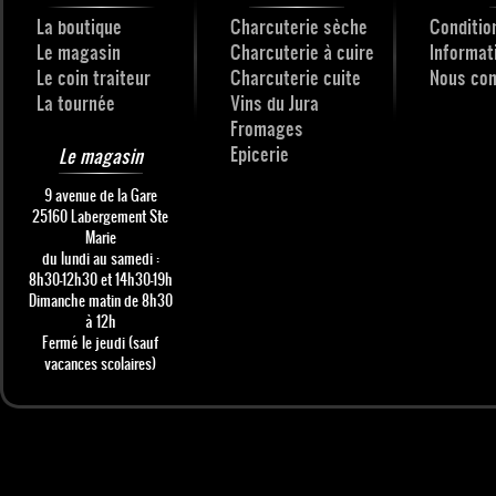
La boutique
Charcuterie sèche
Conditio
Le magasin
Charcuterie à cuire
Informat
Le coin traiteur
Charcuterie cuite
Nous con
La tournée
Vins du Jura
Fromages
Epicerie
Le magasin
9 avenue de la Gare
25160 Labergement Ste
Marie
du lundi au samedi :
8h30-12h30 et 14h30-19h
Dimanche matin de 8h30
à 12h
Fermé le jeudi (sauf
vacances scolaires)