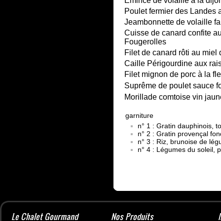
Emincé de volaille à la dij
Poulet fermier des Landes a
Jeambonnette de volaille fa
Cuisse de canard confite aux
Fougerolles
Filet de canard rôti au miel
Caille Périgourdine aux rais
Filet mignon de porc à la fl
Suprême de poulet sauce fo
Morillade comtoise vin jaune
garniture
n° 1 : Gratin dauphinois, 
n° 2 : Gratin provençal fon
n° 3 : Riz, brunoise de lé
n° 4 : Légumes du soleil, 
Le Chalet Gourmand
Nos Produits